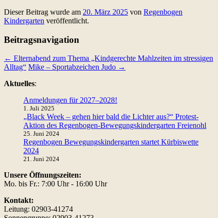
Dieser Beitrag wurde am
20. März 2025
von
Regenbogen
Kindergarten
veröffentlicht.
Beitragsnavigation
←
Elternabend zum Thema „Kindgerechte Mahlzeiten im stressigen
Alltag“
Mike – Sportabzeichen Judo
→
Aktuelles
:
Anmeldungen für 2027–2028!
1. Juli 2025
„Black Week – gehen hier bald die Lichter aus?“ Protest-
Aktion des Regenbogen-Bewegungskindergarten Freienohl
25. Juni 2024
Regenbogen Bewegungskindergarten startet Kürbiswette
2024
21. Juni 2024
Unsere Öffnungszeiten:
Mo. bis Fr.: 7:00 Uhr - 16:00 Uhr
Kontakt:
Leitung: 02903-41274
Sonnengruppe: 02903-41273