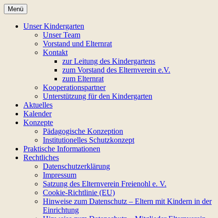
Zum
Menü
Inhalt
Regenbogen-
springen
Unser Kindergarten
Unser Team
Bewegungskindergarten
Vorstand und Elternrat
Kontakt
zur Leitung des Kindergartens
zum Vorstand des Elternverein e.V.
zum Elternrat
Kooperationspartner
Unterstützung für den Kindergarten
Aktuelles
Kalender
Konzepte
Pädagogische Konzeption
Institutionelles Schutzkonzept
Praktische Informationen
Rechtliches
Datenschutzerklärung
Impressum
Satzung des Elternverein Freienohl e. V.
Cookie-Richtlinie (EU)
Hinweise zum Datenschutz – Eltern mit Kindern in der
Einrichtung