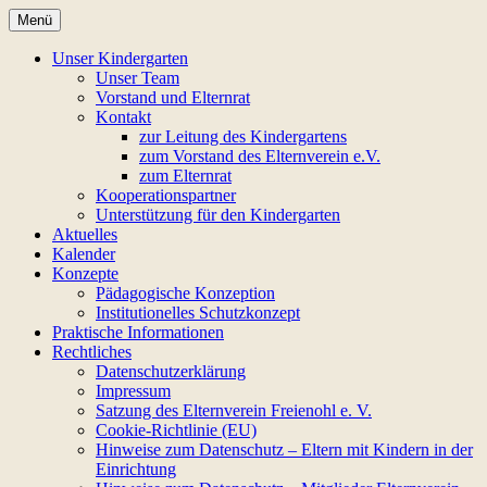
Zum
Menü
Inhalt
Regenbogen-
springen
Unser Kindergarten
Unser Team
Bewegungskindergarten
Vorstand und Elternrat
Kontakt
zur Leitung des Kindergartens
zum Vorstand des Elternverein e.V.
zum Elternrat
Kooperationspartner
Unterstützung für den Kindergarten
Aktuelles
Kalender
Konzepte
Pädagogische Konzeption
Institutionelles Schutzkonzept
Praktische Informationen
Rechtliches
Datenschutzerklärung
Impressum
Satzung des Elternverein Freienohl e. V.
Cookie-Richtlinie (EU)
Hinweise zum Datenschutz – Eltern mit Kindern in der
Einrichtung