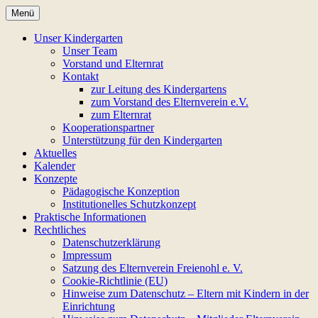
Zum
Menü
Inhalt
Regenbogen-
springen
Unser Kindergarten
Unser Team
Bewegungskindergarten
Vorstand und Elternrat
Kontakt
zur Leitung des Kindergartens
zum Vorstand des Elternverein e.V.
zum Elternrat
Kooperationspartner
Unterstützung für den Kindergarten
Aktuelles
Kalender
Konzepte
Pädagogische Konzeption
Institutionelles Schutzkonzept
Praktische Informationen
Rechtliches
Datenschutzerklärung
Impressum
Satzung des Elternverein Freienohl e. V.
Cookie-Richtlinie (EU)
Hinweise zum Datenschutz – Eltern mit Kindern in der
Einrichtung