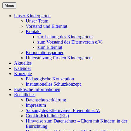
Zum
Menü
Inhalt
Regenbogen-
springen
Unser Kindergarten
Unser Team
Bewegungskindergarten
Vorstand und Elternrat
Kontakt
zur Leitung des Kindergartens
zum Vorstand des Elternverein e.V.
zum Elternrat
Kooperationspartner
Unterstützung für den Kindergarten
Aktuelles
Kalender
Konzepte
Pädagogische Konzeption
Institutionelles Schutzkonzept
Praktische Informationen
Rechtliches
Datenschutzerklärung
Impressum
Satzung des Elternverein Freienohl e. V.
Cookie-Richtlinie (EU)
Hinweise zum Datenschutz – Eltern mit Kindern in der
Einrichtung